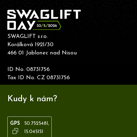
SWAGLIFT s.r.o.
Korálková 1921/30
466 01 Jablonec nad Nisou
ID No. 087
31
756
Tax ID No. CZ
087
31
756
Kudy k nám?
GPS
50.7525481,
15.045151